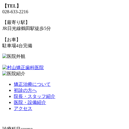
【TEL】
028-633-2216
【最寄り駅】
JR日光線鶴田駅徒歩5分
【お車】
駐車場4台完備
矯正治療について
初診の方へ
院長・スタッフ紹介
医院・設備紹介
アクセス
診療科目
course